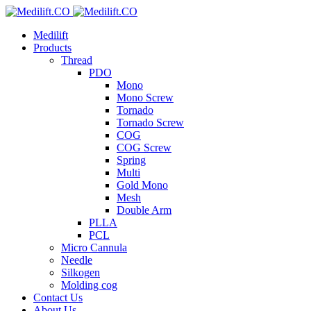
Medilift
Products
Thread
PDO
Mono
Mono Screw
Tornado
Tornado Screw
COG
COG Screw
Spring
Multi
Gold Mono
Mesh
Double Arm
PLLA
PCL
Micro Cannula
Needle
Silkogen
Molding cog
Contact Us
About Us