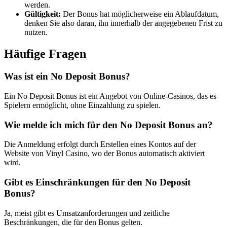
werden.
Gültigkeit:
Der Bonus hat möglicherweise ein Ablaufdatum,
denken Sie also daran, ihn innerhalb der angegebenen Frist zu
nutzen.
Häufige Fragen
Was ist ein No Deposit Bonus?
Ein No Deposit Bonus ist ein Angebot von Online-Casinos, das es
Spielern ermöglicht, ohne Einzahlung zu spielen.
Wie melde ich mich für den No Deposit Bonus an?
Die Anmeldung erfolgt durch Erstellen eines Kontos auf der
Website von Vinyl Casino, wo der Bonus automatisch aktiviert
wird.
Gibt es Einschränkungen für den No Deposit
Bonus?
Ja, meist gibt es Umsatzanforderungen und zeitliche
Beschränkungen, die für den Bonus gelten.