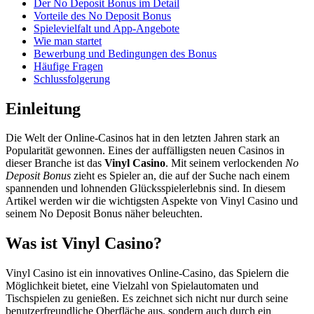
Der No Deposit Bonus im Detail
Vorteile des No Deposit Bonus
Spielevielfalt und App-Angebote
Wie man startet
Bewerbung und Bedingungen des Bonus
Häufige Fragen
Schlussfolgerung
Einleitung
Die Welt der Online-Casinos hat in den letzten Jahren stark an
Popularität gewonnen. Eines der auffälligsten neuen Casinos in
dieser Branche ist das
Vinyl Casino
. Mit seinem verlockenden
No
Deposit Bonus
zieht es Spieler an, die auf der Suche nach einem
spannenden und lohnenden Glücksspielerlebnis sind. In diesem
Artikel werden wir die wichtigsten Aspekte von Vinyl Casino und
seinem No Deposit Bonus näher beleuchten.
Was ist Vinyl Casino?
Vinyl Casino ist ein innovatives Online-Casino, das Spielern die
Möglichkeit bietet, eine Vielzahl von Spielautomaten und
Tischspielen zu genießen. Es zeichnet sich nicht nur durch seine
benutzerfreundliche Oberfläche aus, sondern auch durch ein