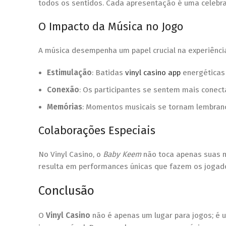
todos os sentidos. Cada apresentação é uma celebr
O Impacto da Música no Jogo
A música desempenha um papel crucial na experiênci
Estimulação
: Batidas
vinyl casino app
energéticas
Conexão
: Os participantes se sentem mais conect
Memórias
: Momentos musicais se tornam lembranç
Colaborações Especiais
No Vinyl Casino, o
Baby Keem
não toca apenas suas m
resulta em performances únicas que fazem os jogad
Conclusão
O
Vinyl Casino
não é apenas um lugar para jogos; é u