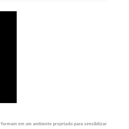
erformam em um ambiente projetado para sensibilizar