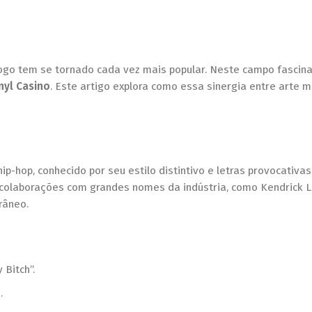
jogo tem se tornado cada vez mais popular. Neste campo fascin
nyl Casino
. Este artigo explora como essa sinergia entre arte m
-hop, conhecido por seu estilo distintivo e letras provocativas
 colaborações com grandes nomes da indústria, como Kendrick L
râneo.
 Bitch”.
.