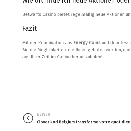
Wie oft finde ich neue Aktionen oder
Betwarts Casino bietet regelmäßig neue Aktionen und
Fazit
Mit der Kombination aus
Energy Coins
und dem fess
Sie die Möglichkeiten, die Ihnen geboten werden, und 
aus Ihrer Zeit im Casino herauszuholen!
NEWER
Clover kod Belgium transforme votre quotidien