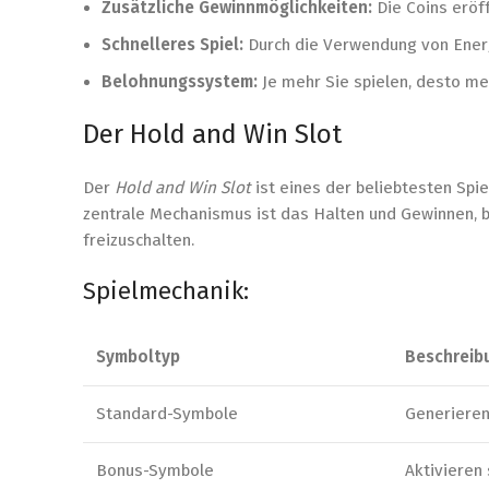
Zusätzliche Gewinnmöglichkeiten:
Die Coins eröf
Schnelleres Spiel:
Durch die Verwendung von Energ
Belohnungssystem:
Je mehr Sie spielen, desto m
Der Hold and Win Slot
Der
Hold and Win Slot
ist eines der beliebtesten Spi
zentrale Mechanismus ist das Halten und Gewinnen, b
freizuschalten.
Spielmechanik:
Symboltyp
Beschreib
Standard-Symbole
Generieren
Bonus-Symbole
Aktivieren