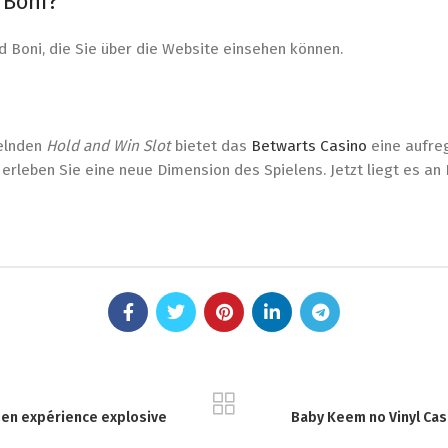
 Boni?
 Boni, die Sie über die Website einsehen können.
elnden
Hold and Win Slot
bietet das
Betwarts Casino
eine aufreg
erleben Sie eine neue Dimension des Spielens. Jetzt liegt es an
 en expérience explosive
Baby Keem no Vinyl Cas