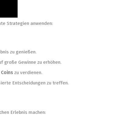
mte Strategien anwenden:
ebnis zu genießen.
auf große Gewinne zu erhöhen.
 Coins
zu verdienen.
ierte Entscheidungen zu treffen.
chen Erlebnis machen: