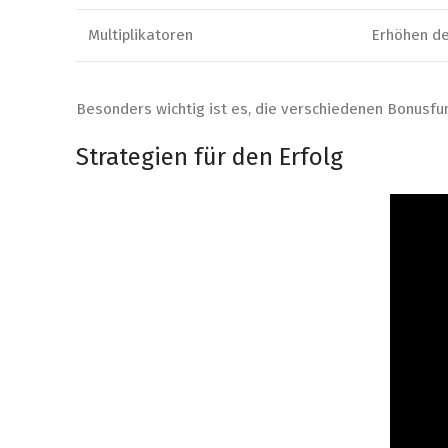
Multiplikatoren
Erhöhen de
Besonders wichtig ist es, die verschiedenen Bonusfu
Strategien für den Erfolg