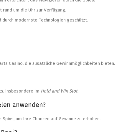
ign erleichtert das Navigieren durch die Spiele.
 rund um die Uhr zur Verfügung.
d durch modernste Technologien geschützt.
arts Casino, die zusätzliche Gewinnmöglichkeiten bieten.
ts, insbesondere im
Hold and Win Slot
.
ielen anwenden?
e Spins, um Ihre Chancen auf Gewinne zu erhöhen.