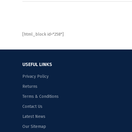
[html_block id="258"]
USEFUL LINKS
Privacy Policy
Returns
Terms & Conditions
Contact Us
Latest News
Our Sitemap