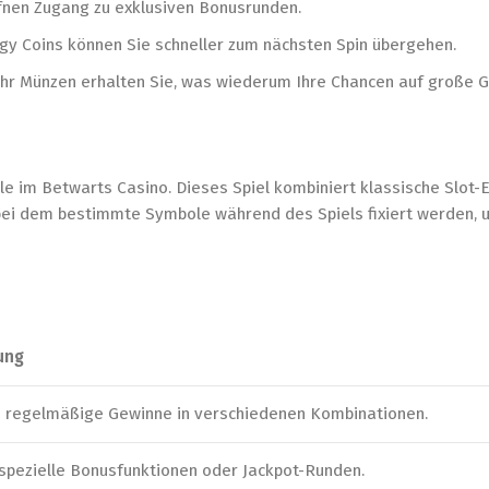
fnen Zugang zu exklusiven Bonusrunden.
y Coins können Sie schneller zum nächsten Spin übergehen.
ehr Münzen erhalten Sie, was wiederum Ihre Chancen auf große G
ele im Betwarts Casino. Dieses Spiel kombiniert klassische Slo
ei dem bestimmte Symbole während des Spiels fixiert werden, u
ung
 regelmäßige Gewinne in verschiedenen Kombinationen.
 spezielle Bonusfunktionen oder Jackpot-Runden.