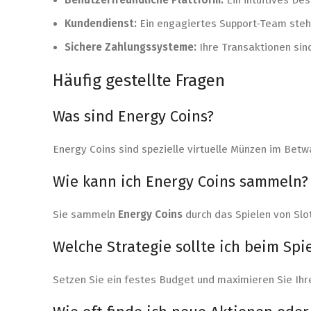
Benutzerfreundliche Plattform:
Ein intuitives Des
Kundendienst:
Ein engagiertes Support-Team steht
Sichere Zahlungssysteme:
Ihre Transaktionen sin
Häufig gestellte Fragen
Was sind Energy Coins?
Energy Coins sind spezielle virtuelle Münzen im Betw
Wie kann ich Energy Coins sammeln?
Sie sammeln
Energy Coins
durch das Spielen von Slo
Welche Strategie sollte ich beim Sp
Setzen Sie ein festes Budget und maximieren Sie Ihr