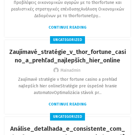
Προβλέψεις οικονομικών αγορών με το thorfortune και
ρεαλιστικές στρατηγικές επένδυσηςΑνάλυση Οικονομικών
Δεδομένων με το thorfortuneΕργ...
CONTINUE READING
UNCATEGORIZED
Zaujímavé_stratégie_v_thor_fortune_casi
no_a_prehľad_najlepších_hier_online
Mainadmin
Zaujímavé stratégie v thor fortune casino a prehľad
najlepších hier onlineStratégie pre úspešné hranie
automatovOptimalizácia stávok pr...
CONTINUE READING
UNCATEGORIZED
Análise_detalhada_e_consistente_com_