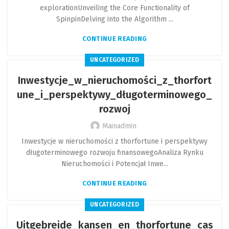
explorationUnveiling the Core Functionality of
SpinpinDelving into the Algorithm ...
CONTINUE READING
UNCATEGORIZED
Inwestycje_w_nieruchomości_z_thorfort
une_i_perspektywy_długoterminowego_
rozwoj
Mainadmin
Inwestycje w nieruchomości z thorfortune i perspektywy
długoterminowego rozwoju finansowegoAnaliza Rynku
Nieruchomości i Potencjał Inwe...
CONTINUE READING
UNCATEGORIZED
Uitgebreide_kansen_en_thorfortune_cas