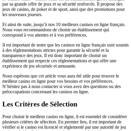
par sa grande offre de jeux et sa sécurité renforcée. Il propose des
jeux de casino, de poker et de sport, ainsi que des promotions pour
les nouveaux joueurs.
Et ainsi de suite, jusqu’à nos 10 meilleurs casinos en ligne français.
Nous vous recommandons de choisir un établissement qui
correspond à vos attentes et à vos préférences.
Il est important de noter que les casinos en ligne français sont soumis
à des réglementations strictes pour garantir la sécurité et la
transparence des jeux. Il est donc important de choisir un
établissement qui respecte ces réglementations et qui offre une
expérience de jeu sécurisée et amusante.
Nous espérons que cet article vous aura été utile pour trouver le
meilleur casino en ligne pour vos besoins et vos préférences.
N’hésitez pas à nous contacter si vous avez des questions ou des
préoccupations concernant les casinos en ligne.
Les Critères de Sélection
Pour choisir le meilleur casino en ligne, il est essentiel de considérer
plusieurs critères de sélection. En premier lieu, il est important de
vérifier si le casino est licencié et réglementé par une autorité de jeu