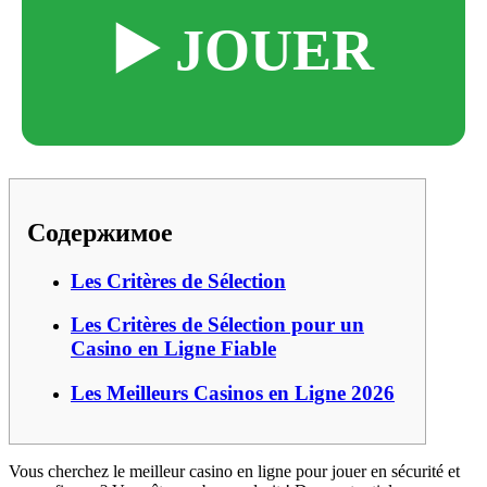
▶️ JOUER
Содержимое
Les Critères de Sélection
Les Critères de Sélection pour un
Casino en Ligne Fiable
Les Meilleurs Casinos en Ligne 2026
Vous cherchez le meilleur casino en ligne pour jouer en sécurité et