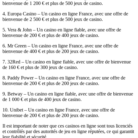
bienvenue de 1 200 € et plus de 500 jeux de casino.
4. Europa Casino – Un casino en ligne France, avec une offre de
bienvenue de 2 500 € et plus de 500 jeux de casino.
5. Vera & John – Un casino en ligne fiable, avec une offre de
bienvenue de 200 € et plus de 400 jeux de casino.
6. Mr Green – Un casino en ligne France, avec une offre de
bienvenue de 400 € et plus de 200 jeux de casino.
7. 32Red – Un casino en ligne fiable, avec une offre de bienvenue
de 160 € et plus de 300 jeux de casino.
8. Paddy Power – Un casino en ligne France, avec une offre de
bienvenue de 200 € et plus de 200 jeux de casino.
9. Betway – Un casino en ligne fiable, avec une offre de bienvenue
de 1 000 € et plus de 400 jeux de casino.
10. Unibet – Un casino en ligne France, avec une offre de
bienvenue de 200 € et plus de 200 jeux de casino.
Il est important de noter que ces casinos en ligne sont tous licenciés
et contrôlés par des autorités de jeu en ligne réputées, ce qui garantit
leur fiabilité et sécurité.