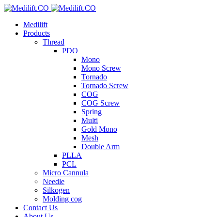
Medilift
Products
Thread
PDO
Mono
Mono Screw
Tornado
Tornado Screw
COG
COG Screw
Spring
Multi
Gold Mono
Mesh
Double Arm
PLLA
PCL
Micro Cannula
Needle
Silkogen
Molding cog
Contact Us
About Us