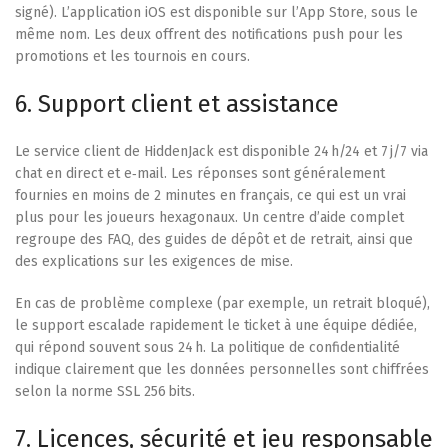
signé). L’application iOS est disponible sur l’App Store, sous le
même nom. Les deux offrent des notifications push pour les
promotions et les tournois en cours.
6. Support client et assistance
Le service client de HiddenJack est disponible 24 h/24 et 7 j/7 via
chat en direct et e‑mail. Les réponses sont généralement
fournies en moins de 2 minutes en français, ce qui est un vrai
plus pour les joueurs hexagonaux. Un centre d’aide complet
regroupe des FAQ, des guides de dépôt et de retrait, ainsi que
des explications sur les exigences de mise.
En cas de problème complexe (par exemple, un retrait bloqué),
le support escalade rapidement le ticket à une équipe dédiée,
qui répond souvent sous 24 h. La politique de confidentialité
indique clairement que les données personnelles sont chiffrées
selon la norme SSL 256 bits.
7. Licences, sécurité et jeu responsable