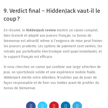
9. Verdict final – HiddenJack vaut‑il le
coup ?
En résumé, le
HiddenJack review
montre un casino complet,
bien licencié et adapté aux joueurs français. Le bonus de
bienvenue est attractif, même si l’exigence de mise peut freiner
les joueurs prudents. Les options de paiement sont variées, les
retraits par portefeuille électronique sont quasi instantanés, et
le support français est efficace.
Si vous cherchez un casino qui combine une large sélection de
jeux, un sportsbook solide et une expérience mobile fluide,
HiddenJack mérite votre attention. N’oubliez pas de jouer de
façon responsable et de fixer vos limites avant de profiter du
bonus de bienvenue.