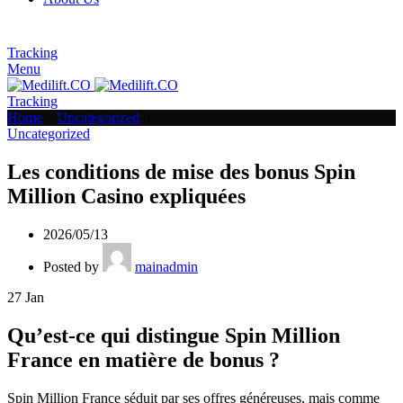
Tracking
Menu
Tracking
Home
»
Uncategorized
»
Uncategorized
Les conditions de mise des bonus Spin
Million Casino expliquées
2026/05/13
Posted by
mainadmin
27
Jan
Qu’est-ce qui distingue Spin Million
France en matière de bonus ?
Spin Million France séduit par ses offres généreuses, mais comme