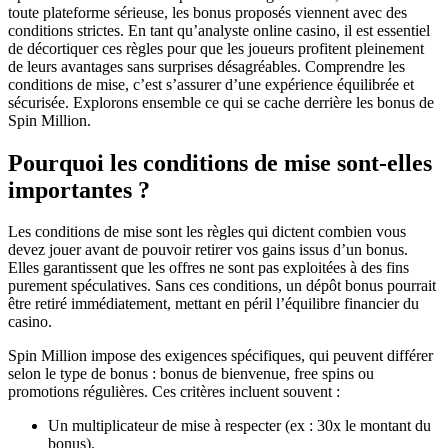
toute plateforme sérieuse, les bonus proposés viennent avec des
conditions strictes. En tant qu’analyste online casino, il est essentiel
de décortiquer ces règles pour que les joueurs profitent pleinement
de leurs avantages sans surprises désagréables. Comprendre les
conditions de mise, c’est s’assurer d’une expérience équilibrée et
sécurisée. Explorons ensemble ce qui se cache derrière les bonus de
Spin Million.
Pourquoi les conditions de mise sont-elles
importantes ?
Les conditions de mise sont les règles qui dictent combien vous
devez jouer avant de pouvoir retirer vos gains issus d’un bonus.
Elles garantissent que les offres ne sont pas exploitées à des fins
purement spéculatives. Sans ces conditions, un dépôt bonus pourrait
être retiré immédiatement, mettant en péril l’équilibre financier du
casino.
Spin Million impose des exigences spécifiques, qui peuvent différer
selon le type de bonus : bonus de bienvenue, free spins ou
promotions régulières. Ces critères incluent souvent :
Un multiplicateur de mise à respecter (ex : 30x le montant du
bonus).