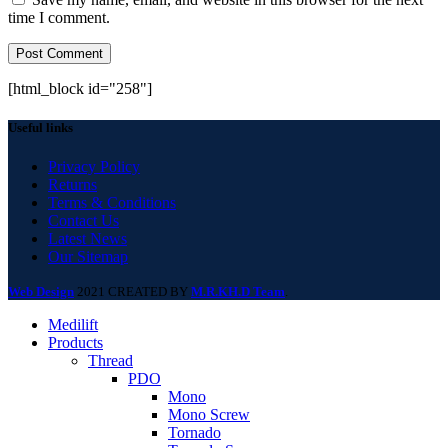
time I comment.
[html_block id="258"]
Useful links
Privacy Policy
Returns
Terms & Conditions
Contact Us
Latest News
Our Sitemap
Web Design
2021 CREATED BY
M.R.KH.D Team
.
Medilift
Products
Thread
PDO
Mono
Mono Screw
Tornado