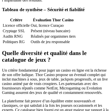
l’impartialité des résultats.
Tableau de synthèse – Sécurité et fiabilité
Critère
Évaluation Thor Casino
Licence officielle
Oui, licence Curaçao
Cryptage SSL
Présent (niveau bancaire)
Audits RNG
Réalisés par organismes tiers
Politiques RG
Outils de jeu responsable
Quelle diversité et qualité dans le
catalogue de jeux ?
Un critère fondamental pour juger un casino en ligne est la richesse
de son offre ludique. Thor Casino propose un éventail complet qui
inclut machines à sous, jeux de table, jackpots progressifs, et un live
casino animé par de vrais croupiers. Les partenariats avec des
fournisseurs réputés comme NetEnt, Microgaming ou Evolution
Gaming assurent des jeux de qualité et constamment renouvelés.
La plateforme fait preuve d’un équilibre entre nouveautés et
classiques, ce qui satisfait à la fois les joueurs occasionnels et les
experts. Ce catalogue bien fourni est un atout majeur par rapport à la