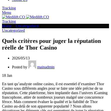
Tracking
Menu
Tracking
Home
»
Uncategorized
»
Uncategorized
Quels critères pour juger la réputation
réelle de Thor Casino
2026/05/13
Posted by
mainadmin
18
Jan
En tant qu’analyste online casino, il est essentiel d’examiner Thor
Casino sous différents angles pour se faire une idée précise de sa
réputation. Cette plateforme, bien implantée dans l’univers iGaming
francophone, attire de nombreux joueurs malgré une concurrence
féroce. Mais comment évaluer la qualité et la fiabilité de Thor
Casino au-delà de son apparente popularité ? Nous allons
décortiquer les éléments clés qui permettent de juger la réputation