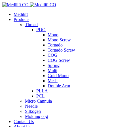
Medilift
Products
Thread
PDO
Mono
Mono Screw
Tornado
Tornado Screw
COG
COG Screw
Spring
Multi
Gold Mono
Mesh
Double Arm
PLLA
PCL
Micro Cannula
Needle
Silkogen
Molding cog
Contact Us
About Us