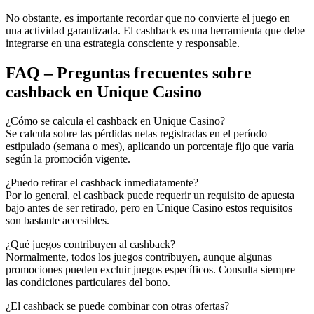
No obstante, es importante recordar que no convierte el juego en
una actividad garantizada. El cashback es una herramienta que debe
integrarse en una estrategia consciente y responsable.
FAQ – Preguntas frecuentes sobre
cashback en Unique Casino
¿Cómo se calcula el cashback en Unique Casino?
Se calcula sobre las pérdidas netas registradas en el período
estipulado (semana o mes), aplicando un porcentaje fijo que varía
según la promoción vigente.
¿Puedo retirar el cashback inmediatamente?
Por lo general, el cashback puede requerir un requisito de apuesta
bajo antes de ser retirado, pero en Unique Casino estos requisitos
son bastante accesibles.
¿Qué juegos contribuyen al cashback?
Normalmente, todos los juegos contribuyen, aunque algunas
promociones pueden excluir juegos específicos. Consulta siempre
las condiciones particulares del bono.
¿El cashback se puede combinar con otras ofertas?