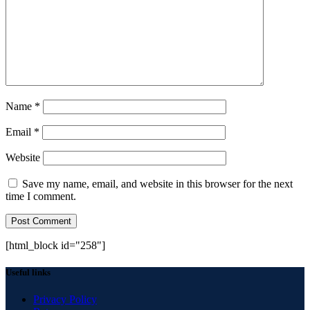
Name
*
Email
*
Website
Save my name, email, and website in this browser for the next
time I comment.
[html_block id="258"]
Useful links
Privacy Policy