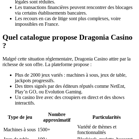
légales sont réduites.
Les transactions financières peuvent rencontrer des blocages
via certains établissements bancaires.
Les recours en cas de litige sont plus complexes, voire
impossibles en France.
Quel catalogue propose Dragonia Casino
?
Malgré cette situation réglementaire, Dragonia Casino attire par la
richesse de son offre. La plateforme propose :
Plus de 2000 jeux variés : machines à sous, jeux de table,
jackpots progressifs.
Des titres signés par des éditeurs réputés comme NetEnt,
Play’n GO, ou Evolution Gaming.
Un casino live avec des croupiers en direct et des shows
interactifs.
Nombre
Type de jeu
Particularités
approximatif
Variété de thèmes et
Machines à sous
1500+
fonctionnalités