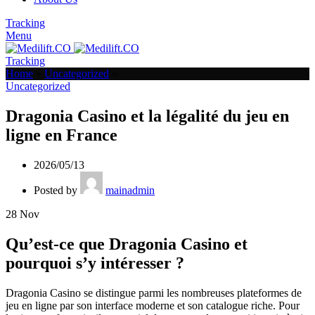
Tracking
Menu
Tracking
Home
»
Uncategorized
»
Uncategorized
Dragonia Casino et la légalité du jeu en
ligne en France
2026/05/13
Posted by
mainadmin
28
Nov
Qu’est-ce que Dragonia Casino et
pourquoi s’y intéresser ?
Dragonia Casino se distingue parmi les nombreuses plateformes de
jeu en ligne par son interface moderne et son catalogue riche. Pour