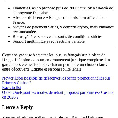
Dragonia Casino propose plus de 2000 jeux, bien au-delà de
la moyenne française.
Absence de licence ANJ : pas d’autorisation officielle en
France.
Moyens de paiement variés, y compris crypto, mais vigilance
recommandée.
Bonus généreux souvent assortis de conditions strictes.
Support multilingue avec réactivité variable.
Cette analyse vise à éclairer les joueurs français sur la place de
Dragonia Casino dans un environnement juridique complexe. En
gardant ces éléments en tête, chacun peut faire un choix éclairé,
entre découverte ludique et responsabilité légale.
Newer
Est-il possible de désactiver les offres promotionnelles sur
Princess Casino ?
Back to list
Older
Quels sont les modes de retrait proposés par Princess Casino
en 2026 ?
Leave a Reply
Your email address will not be published.
Required fields are