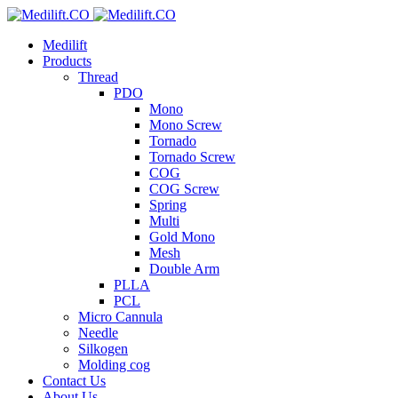
Medilift
Products
Thread
PDO
Mono
Mono Screw
Tornado
Tornado Screw
COG
COG Screw
Spring
Multi
Gold Mono
Mesh
Double Arm
PLLA
PCL
Micro Cannula
Needle
Silkogen
Molding cog
Contact Us
About Us