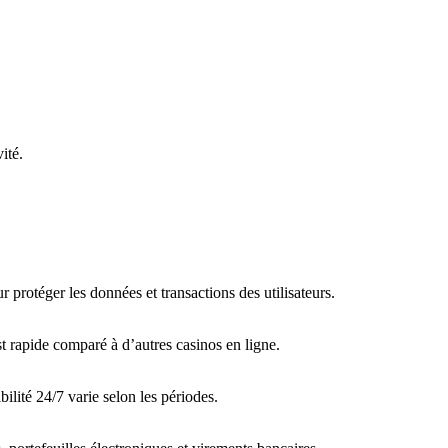
ité.
 protéger les données et transactions des utilisateurs.
st rapide comparé à d’autres casinos en ligne.
bilité 24/7 varie selon les périodes.