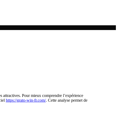
es attractives. Pour mieux comprendre l’expérience
ciel
https://grato-win-fr.com/
. Cette analyse permet de