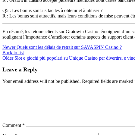
R : Gratowin Casino accepte plusieurs méthodes dont cartes bancaires, 
Q5 : Les bonus sont-ils faciles à obtenir et à utiliser ?
R : Les bonus sont attractifs, mais leurs conditions de mise peuvent être s
En résumé, les retours clients sur Gratowin Casino témoignent d’un se
soulignant l’importance d’améliorer certains aspects du support client 
Newer
Quels sont les délais de retrait sur SAVASPIN Casino ?
Back to list
Older
Slot e giochi più popolari su Unique Casino per divertirsi e vin
Leave a Reply
Your email address will not be published.
Required fields are marked
Comment
*