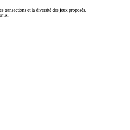
es transactions et la diversité des jeux proposés.
onus.