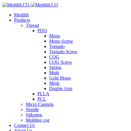
Medilift
Products
Thread
PDO
Mono
Mono Screw
Tornado
Tornado Screw
COG
COG Screw
Spring
Multi
Gold Mono
Mesh
Double Arm
PLLA
PCL
Micro Cannula
Needle
Silkogen
Molding cog
Contact Us
About Us