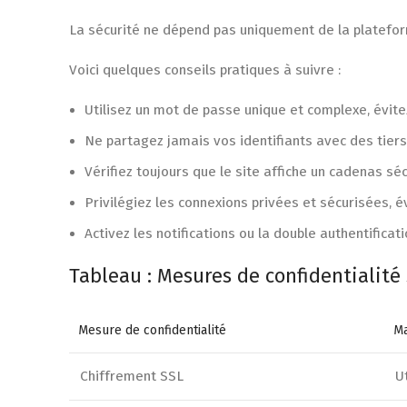
La sécurité ne dépend pas uniquement de la plateform
Voici quelques conseils pratiques à suivre :
Utilisez un mot de passe unique et complexe, évit
Ne partagez jamais vos identifiants avec des tier
Vérifiez toujours que le site affiche un cadenas sé
Privilégiez les connexions privées et sécurisées, é
Activez les notifications ou la double authentificat
Tableau : Mesures de confidentialit
Mesure de confidentialité
Ma
Chiffrement SSL
U