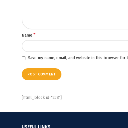
*
Name
Save my name, email, and website in this browser for 
[html_block id="258"]
USEFUL LINKS