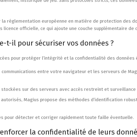
iement, historique de jeu. Sans protocoles stricts, ces donnée
r la réglementation européenne en matière de protection des 
 licence officielle, ce qui ajoute une couche supplémentaire de 
e-t-il pour sécuriser vos données ?
cées pour protéger l’intégrité et la confidentialité des données
 communications entre votre navigateur et les serveurs de Magiu
 stockées sur des serveurs avec accès restreint et surveillance
non autorisés, Magius propose des méthodes d’identification rob
s pour détecter et corriger rapidement toute faille éventuelle.
enforcer la confidentialité de leurs donn