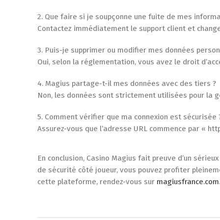
2. Que faire si je soupçonne une fuite de mes informa
Contactez immédiatement le support client et changez
3. Puis-je supprimer ou modifier mes données person
Oui, selon la réglementation, vous avez le droit d’a
4. Magius partage-t-il mes données avec des tiers ?
Non, les données sont strictement utilisées pour la 
5. Comment vérifier que ma connexion est sécurisée 
Assurez-vous que l’adresse URL commence par « https:
En conclusion, Casino Magius fait preuve d’un sérieu
de sécurité côté joueur, vous pouvez profiter pleinem
cette plateforme, rendez-vous sur
magiusfrance.com