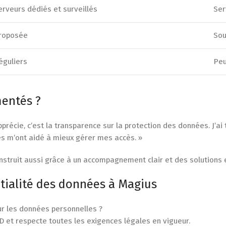
erveurs dédiés et surveillés
Ser
roposée
Sou
éguliers
Peu
mentés ?
précie, c’est la transparence sur la protection des données. J’ai
és m’ont aidé à mieux gérer mes accès. »
construit aussi grâce à un accompagnement clair et des solutions 
ntialité des données à Magius
r les données personnelles ?
 et respecte toutes les exigences légales en vigueur.