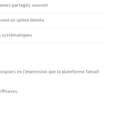
veurs partagés souvent
vent en option limitée
 systématiques
 toujours eu l’impression que la plateforme faisait
efficaces.