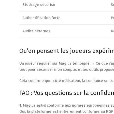
Stockage sécurisé
S
Authentification forte
P
Audits externes
R
Qu’en pensent les joueurs expéri
Un joueur régulier sur Magius témoigne : « Ce que j’ap
tout pour sécuriser mon compte, et les outils propos
Cela confirme que, côté utilisateur, la confiance se 
FAQ : Vos questions sur la confide
1. Magius est-il conforme aux normes européennes su
Oui, la plateforme est entièrement conforme au RGPD