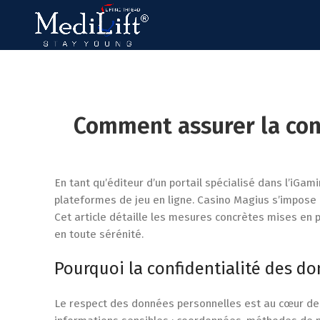
Comment assurer la conf
En tant qu’éditeur d’un portail spécialisé dans l’iGam
plateformes de jeu en ligne. Casino Magius s’impos
Cet article détaille les mesures concrètes mises en p
en toute sérénité.
Pourquoi la confidentialité des do
Le respect des données personnelles est au cœur de