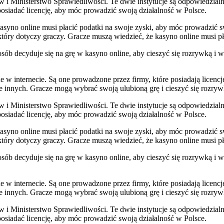
 i Ministerstwo Sprawiedliwości. Te dwie instytucje są odpowiedzialn
siadać licencję, aby móc prowadzić swoją działalność w Polsce.
asyno online musi płacić podatki na swoje zyski, aby móc prowadzić 
tóry dotyczy graczy. Gracze muszą wiedzieć, że kasyno online musi pł
 osób decyduje się na grę w kasyno online, aby cieszyć się rozrywką i
ne w internecie. Są one prowadzone przez firmy, które posiadają licen
ele innych. Gracze mogą wybrać swoją ulubioną grę i cieszyć się rozryw
 i Ministerstwo Sprawiedliwości. Te dwie instytucje są odpowiedzialn
siadać licencję, aby móc prowadzić swoją działalność w Polsce.
asyno online musi płacić podatki na swoje zyski, aby móc prowadzić 
tóry dotyczy graczy. Gracze muszą wiedzieć, że kasyno online musi pł
 osób decyduje się na grę w kasyno online, aby cieszyć się rozrywką i
ne w internecie. Są one prowadzone przez firmy, które posiadają licen
ele innych. Gracze mogą wybrać swoją ulubioną grę i cieszyć się rozryw
 i Ministerstwo Sprawiedliwości. Te dwie instytucje są odpowiedzialn
siadać licencję, aby móc prowadzić swoją działalność w Polsce.