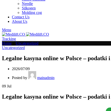
Needle
Silkogen
Molding cog
Contact Us
About Us
Menu
Tracking
Home
»
Uncategorized
»
Uncategorized
Legalne kasyna online w Polsce – podatki i
2026/07/09
Posted by
mainadmin
09
Jul
Legalne kasyna online w Polsce – podatki i