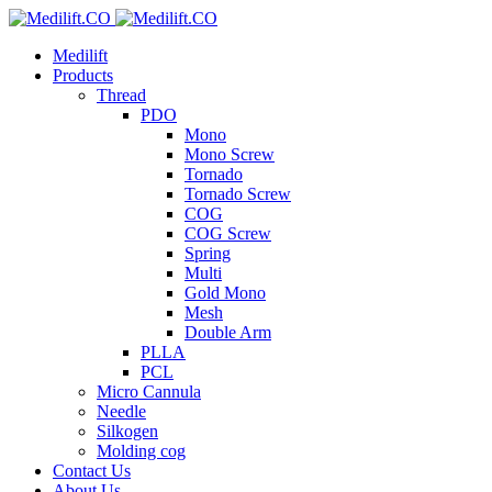
Medilift
Products
Thread
PDO
Mono
Mono Screw
Tornado
Tornado Screw
COG
COG Screw
Spring
Multi
Gold Mono
Mesh
Double Arm
PLLA
PCL
Micro Cannula
Needle
Silkogen
Molding cog
Contact Us
About Us