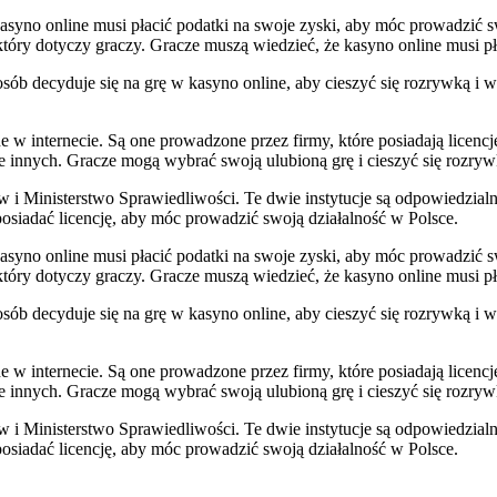
asyno online musi płacić podatki na swoje zyski, aby móc prowadzić 
tóry dotyczy graczy. Gracze muszą wiedzieć, że kasyno online musi pł
 osób decyduje się na grę w kasyno online, aby cieszyć się rozrywką i
ne w internecie. Są one prowadzone przez firmy, które posiadają licen
ele innych. Gracze mogą wybrać swoją ulubioną grę i cieszyć się rozryw
 i Ministerstwo Sprawiedliwości. Te dwie instytucje są odpowiedzialn
siadać licencję, aby móc prowadzić swoją działalność w Polsce.
asyno online musi płacić podatki na swoje zyski, aby móc prowadzić 
tóry dotyczy graczy. Gracze muszą wiedzieć, że kasyno online musi pł
 osób decyduje się na grę w kasyno online, aby cieszyć się rozrywką i
ne w internecie. Są one prowadzone przez firmy, które posiadają licen
ele innych. Gracze mogą wybrać swoją ulubioną grę i cieszyć się rozryw
 i Ministerstwo Sprawiedliwości. Te dwie instytucje są odpowiedzialn
siadać licencję, aby móc prowadzić swoją działalność w Polsce.