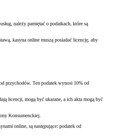
sług, należy pamiętać o podatkach, które są
tawą, kasyna online muszą posiadać licencję, aby
u od przychodów. Ten podatek wynosi 10% od
adają licencji, mogą być ukarane, a ich akta mogą być
chrony Konsumenckiej.
ynami online, są następujące: podatek od