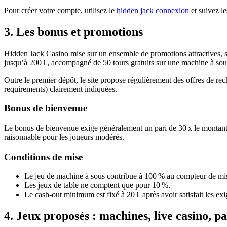
Pour créer votre compte, utilisez le
hidden jack connexion
et suivez le
3. Les bonus et promotions
Hidden Jack Casino mise sur un ensemble de promotions attractives,
jusqu’à 200 €, accompagné de 50 tours gratuits sur une machine à sou
Outre le premier dépôt, le site propose régulièrement des offres de r
requirements) clairement indiquées.
Bonus de bienvenue
Le bonus de bienvenue exige généralement un pari de 30 x le montant 
raisonnable pour les joueurs modérés.
Conditions de mise
Le jeu de machine à sous contribue à 100 % au compteur de mi
Les jeux de table ne comptent que pour 10 %.
Le cash‑out minimum est fixé à 20 € après avoir satisfait les ex
4. Jeux proposés : machines, live casino, pa