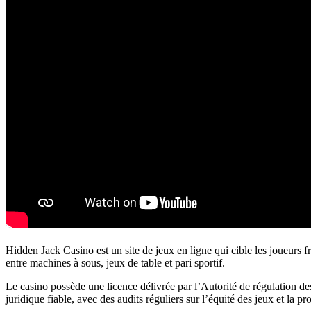
Hidden Jack Casino est un site de jeux en ligne qui cible les joueurs 
entre machines à sous, jeux de table et pari sportif.
Le casino possède une licence délivrée par l’Autorité de régulation d
juridique fiable, avec des audits réguliers sur l’équité des jeux et la p