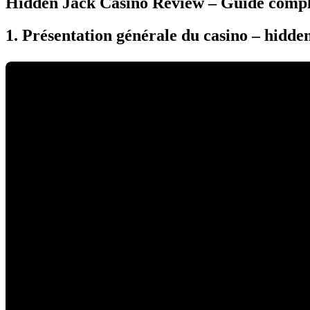
Hidden Jack Casino Review – Guide comple
1. Présentation générale du casino – hidde