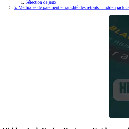
Sélection de jeux
5. Méthodes de paiement et rapidité des retraits – hidden jack c