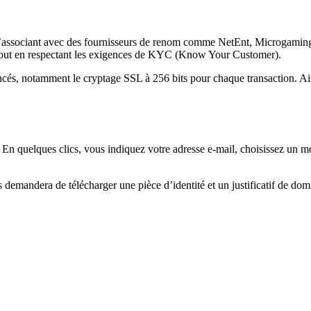
 s’associant avec des fournisseurs de renom comme NetEnt, Microgamin
e, tout en respectant les exigences de KYC (Know Your Customer).
cés, notamment le cryptage SSL à 256 bits pour chaque transaction. Ainsi
n quelques clics, vous indiquez votre adresse e‑mail, choisissez un mot 
emandera de télécharger une pièce d’identité et un justificatif de domic