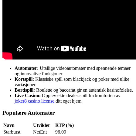
Automater:
Utallige videoautomater med spennende temaer
og innovative funksjoner.
Kortspill:
Klassiske spill som blackjack og poker med ulike
variasjoner.
Bordspill:
Roulette og baccarat gir en autentisk kasinofølelse.
Live Casino:
Opplev ekte dealer-spill fra komforten av
joker8 casino license
ditt eget hjem.
Populære Automater
Navn
Utvikler
RTP (%)
Starburst
NetEnt
96.09