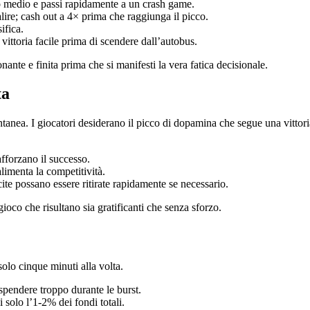
llo medio e passi rapidamente a un crash game.
lire; cash out a 4× prima che raggiunga il picco.
ifica.
vittoria facile prima di scendere dall’autobus.
te e finita prima che si manifesti la vera fatica decisionale.
ta
antanea. I giocatori desiderano il picco di dopamina che segue una vittor
afforzano il successo.
limenta la competitività.
cite possano essere ritirate rapidamente se necessario.
co che risultano sia gratificanti che senza sforzo.
olo cinque minuti alla volta.
spendere troppo durante le burst.
 solo l’1‑2% dei fondi totali.