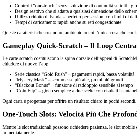
Controlli “one‑touch” senza soluzione di continuità su tutti i gi
Design reattivo che si adatta a qualsiasi dimensione dello sche
Utilizzo ridotto di banda – perfetto per sessioni con limiti di dati
Tempi di caricamento rapidi anche su reti congestionate
Queste caratteristiche creano un ambiente in cui l’unica cosa che conta 
Gameplay Quick‑Scratch – Il Loop Centra
Le carte scratch costituiscono la spina dorsale dell’appeal di ScratchMan
chiudere di nuovo l’app.
Serie classica “Gold Rush” – pagamenti rapidi, bassa volatilità
“Mystery Mask” – scommesse più alte, premi più grandi
“Blackout Bonus” – funzione di raddoppio sensibile al tempo
“Coin Flip” – gioco semplice a due scelte con risultati istantane
Ogni carta è progettata per offrire un risultato chiaro in pochi second
One‑Touch Slots: Velocità Più Che Profond
Mentre le slot tradizionali possono richiedere pazienza, le slot mobile
immediatamente.