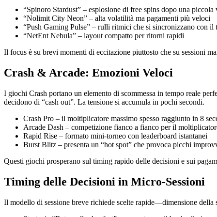
“Spinoro Stardust” – esplosione di free spins dopo una piccola 
“Nolimit City Neon” – alta volatilità ma pagamenti più veloci
“Push Gaming Pulse” – rulli ritmici che si sincronizzano con il 
“NetEnt Nebula” – layout compatto per ritorni rapidi
Il focus è su brevi momenti di eccitazione piuttosto che su sessioni ma
Crash & Arcade: Emozioni Veloci
I giochi Crash portano un elemento di scommessa in tempo reale perfet
decidono di “cash out”. La tensione si accumula in pochi secondi.
Crash Pro – il moltiplicatore massimo spesso raggiunto in 8 sec
Arcade Dash – competizione fianco a fianco per il moltiplicator
Rapid Rise – formato mini‑torneo con leaderboard istantanei
Burst Blitz – presenta un “hot spot” che provoca picchi improvvi
Questi giochi prosperano sul timing rapido delle decisioni e sui pagam
Timing delle Decisioni in Micro‑Sessioni
Il modello di sessione breve richiede scelte rapide—dimensione dell