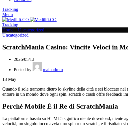
Tracking
Menu
Tracking
Home
»
Uncategorized
»
Uncategorized
ScratchMania Casino: Vincite Veloci in Mo
2026/05/13
Posted by
mainadmin
13
May
Quando il sole tramonta dietro lo skyline della città e sei bloccato nel tr
entrare in un mondo dove ogni spin, scratch o crash offre feedback imme
Perché Mobile È il Re di ScratchMania
La piattaforma basata su HTML5 significa niente download, niente aggi
velocità, un singolo tocco avvia uno spin o un scratch, e il risultato si m