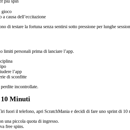
er più spin
i gioco
po a causa dell’eccitazione
o di testare la fortuna senza sentirsi sotto pressione per lunghe session
o limiti personali prima di lanciare l’app.
ciplina
cipo
iudere l’app
ie di sconfitte
perdite incontrollate.
 10 Minuti
ri fuori il telefono, apri ScratchMania e decidi di fare uno sprint di 10 
on una piccola quota di ingresso.
va free spins.