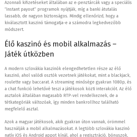
Azonnali kifizetéseket általában az e‑penztárcák vagy a speciális
“instant payout” programok nyújtják, míg a banki átutalás
lassabb, de nagyon biztonságos. Mindig ellenőrizd, hogy a
kiválasztott kaszinó támogatja-e a számodra legkedvezőbb
módszert.
Élő kaszinó és mobil alkalmazás –
Játék útközben
A modern szlovákia kaszinók elengedhetetlen része az élő
kaszinó, ahol valódi osztók vezetnek játékokat, mint a blackjack,
roulette vagy baccarat. A streaming minősége gyakran 1080p, és
a chat funkció lehetővé teszi a játékosok közti interakciót. Az élő
asztalok általában magasabb RTP‑vel rendelkeznek, de a
tétkategóriák változóak, így minden bankrollhoz található
megfelelő asztal.
Azok a magyar játékosok, akik gyakran úton vannak, örömmel
használják a mobil alkalmazásokat. A legtöbb szlovákia kaszinó
natív iOS és Android appot kínál, ahol a regisztráció, bónuszok,