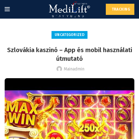
TRACKING
UNCATEGORIZED
Szlovákia kaszinó – App és mobil használati
útmutató
Mainadmin