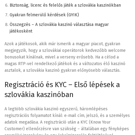
Biztonság, licenc és felelős játék a szlovákia kaszinókban
Gyakran felmerülő kérdések (GYIK)
Összegzés – A szlovákia kaszinó választása magyar
játékosként
Azok a játékosok, akik már ismerik a magyar piacot, gyakran
megjegyzik, hogy a szlovákiai operátorok kedvezőbb welcome
bonusokat kínálnak, mivel a verseny erősebb. Ha a célod a
magas RTP‑vel rendelkező játékok és a változatos élő kaszinó
asztalok, a szlovákia kaszinó gyakran előnyösebb választás.
Regisztráció és KYC – Első lépések a
szlovákia kaszinóban
A legtöbb szlovákia kaszinó egyszerű, háromlépéses
regisztrációs folyamatot kínál: e‑mail cím, jelszó, és a személyes
adatok megadása. A regisztráció után a KYC (Know Your
Customer) ellenőrzésre van szükség – általában egy fényképes