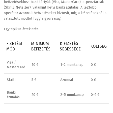
befizetésekhez: bankkártyák (Visa, MasterCard), e‑penztárcák
(Skrill, Neteller), valamint helyi banki átutalás. A legtöbb
operátor azonnali befizetéseket biztosít, míg a kifizetéseknél a
választott módtól függ a gyorsaság.
Egy tipikus áttekintés:
FIZETÉSI
MINIMUM
KIFIZETÉS
KÖLTSÉG
MÓD
BEFIZETÉS
SEBESSÉGE
Visa /
10 €
1–2 munkanap
0 €
MasterCard
Skrill
5 €
Azonnal
0 €
Banki
20 €
2–5 munkanap
0–2 €
átutalás