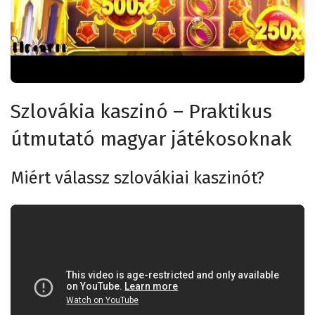
Szlovákia kaszinó – Praktikus
útmutató magyar játékosoknak
Miért válassz szlovákiai kaszinót?