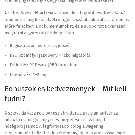
személyi igazolvány és egy lakcímigazolás feltöltésével.
Az ellenőrzés időtartama változó, de a legtöbb esetben 24–48
órán belül megtörténik. Ha sürgős a számla aktiválása, érdemes
előre feltölteni a dokumentumokat, és a supportot udvariasan
megkérni a gyorsabb feldolgozásra.
Regisztráció: név, e‑mail, jelszó
KYC: személyi igazolvány + lakcímigazolás
Feltöltés: PDF vagy JPEG formátum
Ellenőrzés: 1–2 nap
Bónuszok és kedvezmények – Mit kell
tudni?
A szlovákia kaszinók bónusz struktúrája gyakran tartalmaz
üdvözlő csomagot, ingyenes pörgetéseket, valamint
hűségprogramot. A legfontosabb dolog a wagering
requirements (kifizetési követelmény) alapos átolvasása, mert